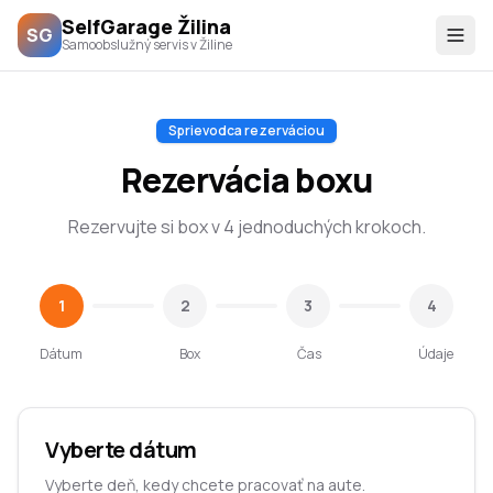
SelfGarage Žilina
SG
Samoobslužný servis v Žiline
Sprievodca rezerváciou
Rezervácia boxu
Rezervujte si box v 4 jednoduchých krokoch.
1
2
3
4
Dátum
Box
Čas
Údaje
Vyberte dátum
Vyberte deň, kedy chcete pracovať na aute.